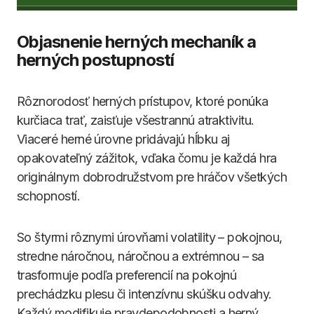
Objasnenie herných mechaník a
herných postupností
Rôznorodosť herných prístupov, ktoré ponúka
kurčiaca trať, zaisťuje všestrannú atraktivitu.
Viaceré herné úrovne pridávajú hĺbku aj
opakovateľný zážitok, vďaka čomu je každá hra
originálnym dobrodružstvom pre hráčov všetkých
schopností.
So štyrmi rôznymi úrovňami volatility – pokojnou,
stredne náročnou, náročnou a extrémnou – sa
trasformuje podľa preferencií na pokojnú
prechádzku plesu či intenzívnu skúšku odvahy.
Každý modifikuje pravdepodobnosti a herný