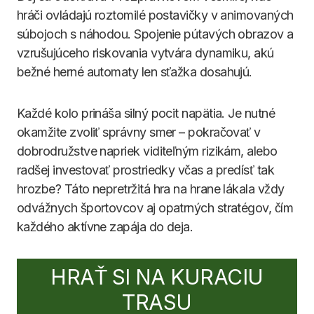
hráči ovládajú roztomilé postavičky v animovaných
súbojoch s náhodou. Spojenie pútavých obrazov a
vzrušujúceho riskovania vytvára dynamiku, akú
bežné herné automaty len sťažka dosahujú.
Každé kolo prináša silný pocit napätia. Je nutné
okamžite zvoliť správny smer – pokračovať v
dobrodružstve napriek viditeľným rizikám, alebo
radšej investovať prostriedky včas a predísť tak
hrozbe? Táto nepretržitá hra na hrane lákala vždy
odvážnych športovcov aj opatrných stratégov, čím
každého aktívne zapája do deja.
HRAŤ SI NA KURACIU
TRASU