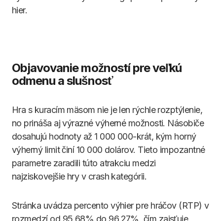
hier.
Objavovanie možností pre veľkú
odmenu a slušnosť
Hra s kuracím mäsom nie je len rýchle rozptýlenie,
no prináša aj výrazné výherné možnosti. Násobiče
dosahujú hodnoty až 1 000 000-krát, kým horný
výherný limit činí 10 000 dolárov. Tieto impozantné
parametre zaradili túto atrakciu medzi
najziskovejšie hry v crash kategórii.
Stránka uvádza percento výhier pre hráčov (RTP) v
rozmedzí od 95,68% do 96,27%, čím zaisťuje