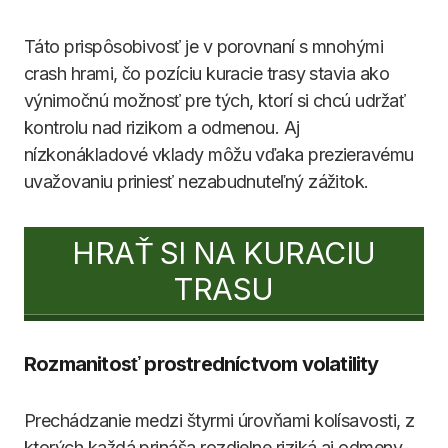
Táto prispôsobivosť je v porovnaní s mnohými
crash hrami, čo pozíciu kuracie trasy stavia ako
výnimočnú možnosť pre tých, ktorí si chcú udržať
kontrolu nad rizikom a odmenou. Aj
nízkonákladové vklady môžu vďaka prezieravému
uvažovaniu priniesť nezabudnuteľný zážitok.
HRAŤ SI NA KURACIU
TRASU
Rozmanitosť prostredníctvom volatility
Prechádzanie medzi štyrmi úrovňami kolísavosti, z
ktorých každá prináša rozdielne riziká aj odmeny,