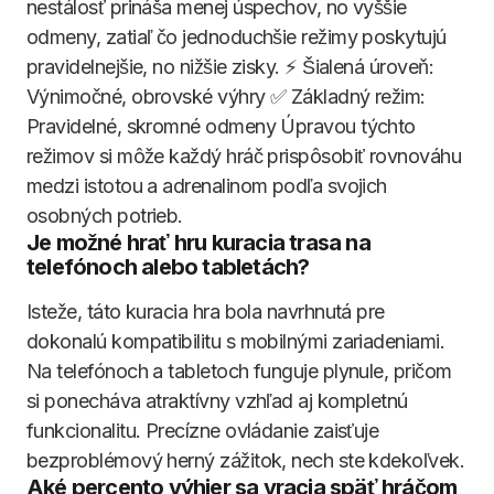
nestálosť prináša menej úspechov, no vyššie
odmeny, zatiaľ čo jednoduchšie režimy poskytujú
pravidelnejšie, no nižšie zisky. ⚡ Šialená úroveň:
Výnimočné, obrovské výhry ✅ Základný režim:
Pravidelné, skromné odmeny Úpravou týchto
režimov si môže každý hráč prispôsobiť rovnováhu
medzi istotou a adrenalinom podľa svojich
osobných potrieb.
Je možné hrať hru kuracia trasa na
telefónoch alebo tabletách?
Isteže, táto kuracia hra bola navrhnutá pre
dokonalú kompatibilitu s mobilnými zariadeniami.
Na telefónoch a tabletoch funguje plynule, pričom
si ponecháva atraktívny vzhľad aj kompletnú
funkcionalitu. Precízne ovládanie zaisťuje
bezproblémový herný zážitok, nech ste kdekoľvek.
Aké percento výhier sa vracia späť hráčom