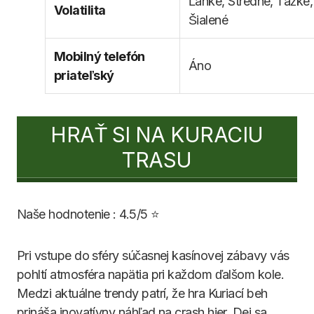
Ľahké, Stredné, Ťažké,
Volatilita
Šialené
Mobilný telefón
Áno
priateľský
HRAŤ SI NA KURACIU
TRASU
Naše hodnotenie : 4.5/5 ⭐
Pri vstupe do sféry súčasnej kasínovej zábavy vás
pohltí atmosféra napätia pri každom ďalšom kole.
Medzi aktuálne trendy patrí, že hra Kuriací beh
prináša inovatívny náhľad na crash hier. Dej sa