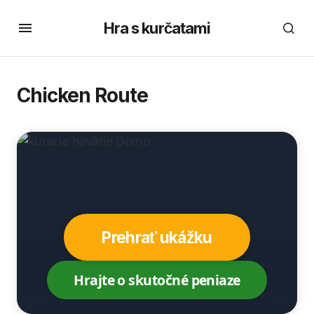
Hra s kurčatami
Chicken Route
Prehrať ukážku
Hrajte o skutočné peniaze