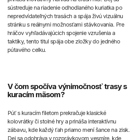
sústreďuje na riadenie odhodlaného kuriatka po
nepredvídateľných trasách a spája živú vizuálnu
stránku s reálnymi možnosťami stávkovania. Pre
hráčov vyhľadávajúcich spojenie vzrušenia a
taktiky, tento titul spája obe zložky do jedného
pútavého celku.
V čom spočíva výnimočnosť trasy s
kuracím mäsom?
Púť s kuracím filetom prekračuje klasické
kolovrátky či stolné hry a prináša interaktívnu
zábavu, kde každý ťah priamo mení šance na zisk.
Dej sa odohráva v rozprávkovom vesmíre, kde