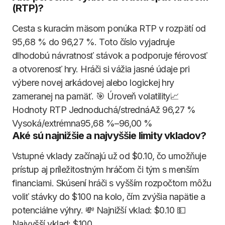
(RTP)?
Cesta s kuracím mäsom ponúka RTP v rozpätí od
95,68 % do 96,27 %. Toto číslo vyjadruje
dlhodobú návratnosť stávok a podporuje férovosť
a otvorenosť hry. Hráči si vážia jasné údaje pri
výbere novej arkádovej alebo logickej hry
zameranej na pamäť. 🎯 Úroveň volatility📈
Hodnoty RTP Jednoduchá/strednáAž 96,27 %
Vysoká/extrémna95,68 %–96,00 %
Aké sú najnižšie a najvyššie limity vkladov?
Vstupné vklady začínajú už od $0.10, čo umožňuje
prístup aj príležitostným hráčom či tým s menším
financiami. Skúsení hráči s vyšším rozpočtom môžu
voliť stávky do $100 na kolo, čím zvýšia napätie a
potenciálne výhry. 💸 Najnižší vklad: $0.10 💵
Najvyšší vklad: $100