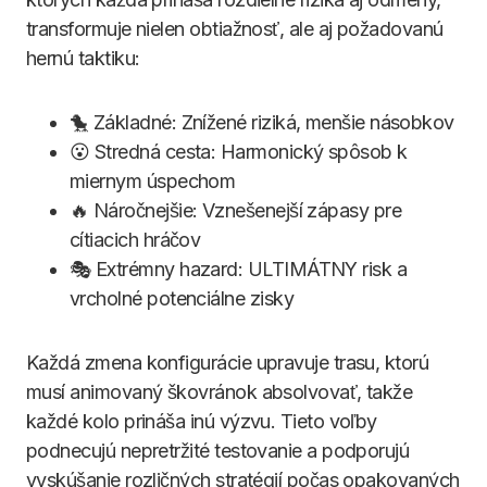
transformuje nielen obtiažnosť, ale aj požadovanú
hernú taktiku:
🐤 Základné: Znížené riziká, menšie násobkov
😮 Stredná cesta: Harmonický spôsob k
miernym úspechom
🔥 Náročnejšie: Vznešenejší zápasy pre
cítiacich hráčov
🎭 Extrémny hazard: ULTIMÁTNY risk a
vrcholné potenciálne zisky
Každá zmena konfigurácie upravuje trasu, ktorú
musí animovaný škovránok absolvovať, takže
každé kolo prináša inú výzvu. Tieto voľby
podnecujú nepretržité testovanie a podporujú
vyskúšanie rozličných stratégií počas opakovaných