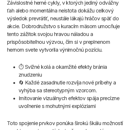
Závislostné herné cykly, v ktorých jediný odvážny
ťah alebo momentálna neistota dokážu celkový
výsledok prevrátiť, neustále lákajú hráčov späť do
akcie. Dobrodružstvo s kuracím mäsom umocňuje
tento zážitok svojou hravou náladou a
prispôsobiteľnou výzvou, čím si v preplnenom
hernom svete vytvorila výnimočnú pozíciu.
⏱️ Svižné kolá a okamžité efekty bránia
znudzeniu
🔄 Každé zasadnutie rozvíja nové príbehy a
vyhýba sa stereotypným vzorcom.
Imitovanie vizuálnych efektov spája precízne
uvoľnenie s mohutnými explóziami
Toto spojenie prvkov ponúka širokú škálu možností