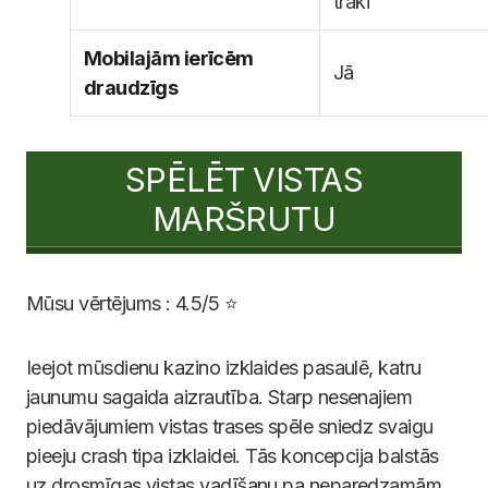
traki
Mobilajām ierīcēm
Jā
draudzīgs
SPĒLĒT VISTAS
MARŠRUTU
Mūsu vērtējums : 4.5/5 ⭐
Ieejot mūsdienu kazino izklaides pasaulē, katru
jaunumu sagaida aizrautība. Starp nesenajiem
piedāvājumiem vistas trases spēle sniedz svaigu
pieeju crash tipa izklaidei. Tās koncepcija balstās
uz drosmīgas vistas vadīšanu pa neparedzamām