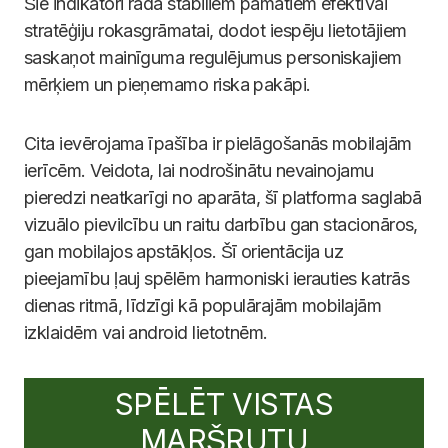
Šie indikatori rada stabiliem pamatiem efektīvai
stratēģiju rokasgrāmatai, dodot iespēju lietotājiem
saskaņot mainīguma regulējumus personiskajiem
mērķiem un pieņemamo riska pakāpi.
Cita ievērojama īpašība ir pielāgošanās mobilajām
ierīcēm. Veidota, lai nodrošinātu nevainojamu
pieredzi neatkarīgi no aparāta, šī platforma saglabā
vizuālo pievilcību un raitu darbību gan stacionāros,
gan mobilajos apstākļos. Šī orientācija uz
pieejamību ļauj spēlēm harmoniski ierauties katrās
dienas ritmā, līdzīgi kā populārajām mobilajām
izklaidēm vai android lietotnēm.
SPĒLĒT VISTAS
MARŠRUTU