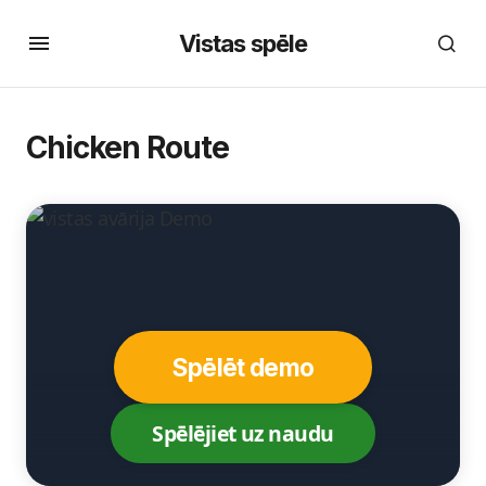
Vistas spēle
Chicken Route
Spēlēt demo
Spēlējiet uz naudu