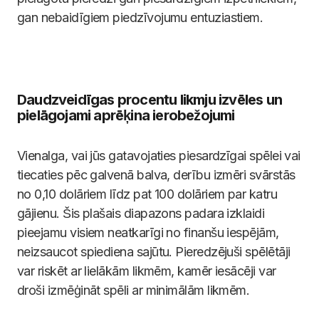
gan nebaidīgiem piedzīvojumu entuziastiem.
Daudzveidīgas procentu likmju izvēles un
pielāgojami aprēķina ierobežojumi
Vienalga, vai jūs gatavojaties piesardzīgai spēlei vai
tiecaties pēc galvenā balva, derību izmēri svārstās
no 0,10 dolāriem līdz pat 100 dolāriem par katru
gājienu. Šis plašais diapazons padara izklaidi
pieejamu visiem neatkarīgi no finanšu iespējām,
neizsaucot spiediena sajūtu. Pieredzējuši spēlētāji
var riskēt ar lielākām likmēm, kamēr iesācēji var
droši izmēģināt spēli ar minimālām likmēm.