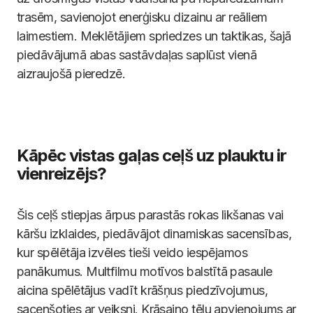
trasēm, savienojot enerģisku dizainu ar reāliem
laimestiem. Meklētājiem spriedzes un taktikas, šajā
piedāvājumā abas sastāvdaļas saplūst vienā
aizraujošā pieredzē.
Kāpēc vistas gaļas ceļš uz plauktu ir
vienreizējs?
Šis ceļš stiepjas ārpus parastās rokas likšanas vai
kāršu izklaides, piedāvājot dinamiskas sacensības,
kur spēlētāja izvēles tieši veido iespējamos
panākumus. Multfilmu motīvos balstītā pasaule
aicina spēlētājus vadīt krāšņus piedzīvojumus,
sacenšoties ar veiksni. Krāsaino tēlu apvienojums ar