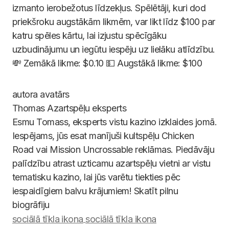
izmanto ierobežotus līdzekļus. Spēlētāji, kuri dod
priekšroku augstākām likmēm, var likt līdz $100 par
katru spēles kārtu, lai izjustu spēcīgāku
uzbudinājumu un iegūtu iespēju uz lielāku atlīdzību.
💸 Zemākā likme: $0.10 💵 Augstākā likme: $100
Thomas
Azartspēļu eksperts
Esmu Tomass, eksperts vistu kazino izklaides jomā.
Iespējams, jūs esat manījuši kultspēļu Chicken
Road vai Mission Uncrossable reklāmas. Piedāvāju
palīdzību atrast uzticamu azartspēļu vietni ar vistu
tematisku kazino, lai jūs varētu tiekties pēc
iespaidīgiem balvu krājumiem! Skatīt pilnu
biogrāfiju