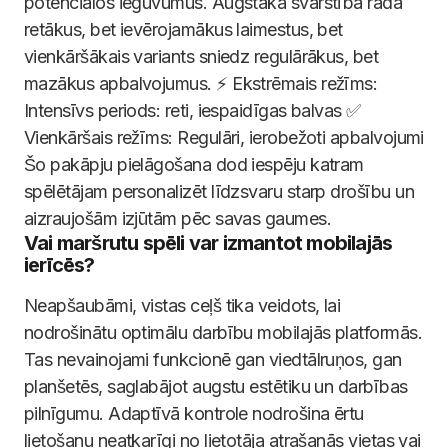
potenciālos ieguvumus. Augstākā svārstība rada
retākus, bet ievērojamākus laimestus, bet
vienkāršākais variants sniedz regulārākus, bet
mazākus apbalvojumus. ⚡ Ekstrēmais režīms:
Intensīvs periods: reti, iespaidīgas balvas ✅
Vienkāršais režīms: Regulāri, ierobežoti apbalvojumi
Šo pakāpju pielāgošana dod iespēju katram
spēlētājam personalizēt līdzsvaru starp drošību un
aizraujošām izjūtām pēc savas gaumes.
Vai maršrutu spēli var izmantot mobilajās
ierīcēs?
Neapšaubāmi, vistas ceļš tika veidots, lai
nodrošinātu optimālu darbību mobilajās platformās.
Tas nevainojami funkcionē gan viedtālruņos, gan
planšetēs, saglabājot augstu estētiku un darbības
pilnīgumu. Adaptīvā kontrole nodrošina ērtu
lietošanu neatkarīgi no lietotāja atrašanās vietas vai