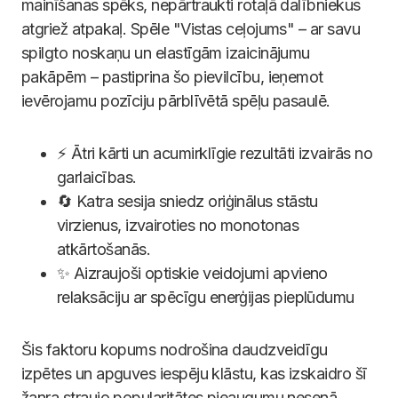
mainīšanas spēks, nepārtraukti rotaļā dalībniekus
atgriež atpakaļ. Spēle "Vistas ceļojums" – ar savu
spilgto noskaņu un elastīgām izaicinājumu
pakāpēm – pastiprina šo pievilcību, ieņemot
ievērojamu pozīciju pārblīvētā spēļu pasaulē.
⚡️ Ātri kārti un acumirklīgie rezultāti izvairās no
garlaicības.
🔄 Katra sesija sniedz oriģinālus stāstu
virzienus, izvairoties no monotonas
atkārtošanās.
✨ Aizraujoši optiskie veidojumi apvieno
relaksāciju ar spēcīgu enerģijas pieplūdumu
Šis faktoru kopums nodrošina daudzveidīgu
izpētes un apguves iespēju klāstu, kas izskaidro šī
žanra straujo popularitātes pieaugumu nesenā