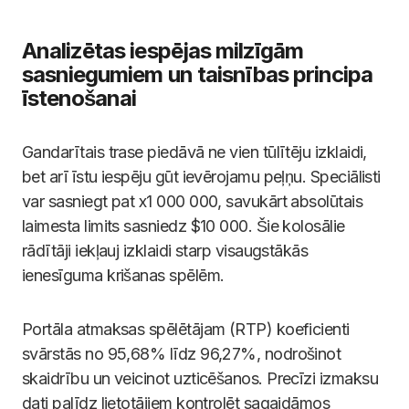
Analizētas iespējas milzīgām
sasniegumiem un taisnības principa
īstenošanai
Gandarītais trase piedāvā ne vien tūlītēju izklaidi,
bet arī īstu iespēju gūt ievērojamu peļņu. Speciālisti
var sasniegt pat x1 000 000, savukārt absolūtais
laimesta limits sasniedz $10 000. Šie kolosālie
rādītāji iekļauj izklaidi starp visaugstākās
ienesīguma krišanas spēlēm.
Portāla atmaksas spēlētājam (RTP) koeficienti
svārstās no 95,68% līdz 96,27%, nodrošinot
skaidrību un veicinot uzticēšanos. Precīzi izmaksu
dati palīdz lietotājiem kontrolēt sagaidāmos