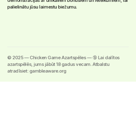
demonstrācijas ar unikāliem bonusiem un ieteikumiem, lai
palielinātu jūsu laimestu biežumu.
©️ 2025 — Chicken Game Azartspēles — 🔞 Lai dalītos
azartspēlēs, jums jābūt 18 gadus vecam. Atbalstu
atradīsiet: gambleaware.org