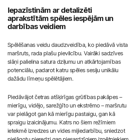
Iepazīstinām ar detalizēti
aprakstītām spēles iespējām un
darbības veidiem
Spēlēšanas veidu daudzveidība, ko piedāvā vista
maršruts, rada plašu pievilcību. Vairāki sadzīves
slāņi palielina satura dziļumu un atkārtojamības
potenciālu, padarot katru spēles sesiju unikālu
dažādu līmeņu spēlētājiem.
Piedāvājot četras atšķirīgas grūtības pakāpes –
mierīgu, vidējo, sarežģīto un ekstrēmo – maršrutu
var pielāgot gan kā mierīgu pastaigu, gan kā
spraigu izaicinājumu. Katrs no šiem režīmiem
ietekmē izredzes un vides mijiedarbību, sniedzot
pielāgotu pieredzi gan piesardzīgiem izpētniekiem,