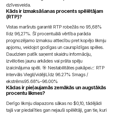
dzīvesveida.
Kāds ir izmaksāšanas procents spēlētājam
(RTP)?
Vistas maršruts garantē RTP robežās no 95,68%
līdz 96,27%. Šī procentuālā vērtība parāda
prognozējamo izmaksu attiecību pret kopējo likmju
apjomu, veidojot godīgas un caurspīdīgas spēles.
Daudziem patīk saņemt skaidru informāciju,
izvēloties jaunu arkādes vai prāta spēju
izaicinājuma spēli. 🎯 Nestabilitātes pakāpe📈 RTP
intervāls Viegli/vidējiLīdz 96.27% Smags /
ekstrēms95.68%–96.00%
Kādas ir pieļaujamās zemākās un augstākās
procentu likmes?
Derīgo likmju diapazons sākas no $0,10, tādējādi
tajā var piedalīties gan nejauši spēlētāji, gan tie, kuri