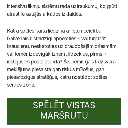
intensīvu likmju sistēmu rada uztraukumu, ko grūti
atrast ierastajās arkādes izklaidēs.
Katra spēles kārta liedzina ar īstu necietību.
Galvenais ir steidzīgi apņemties – vai turpināt
braucienu, neskatoties uz draudošajām briesmām,
vai tomēr izdevīgāk izņemt līdzekļus, pirms ir
iestājusies posta stunda? Šis nemitīgais līdzsvara
meklējums piesaista gan riskus mīlošus, gan
piesardzīgus stratēģus, katru nostādot spēles
serdes zonā.
SPĒLĒT VISTAS
MARŠRUTU