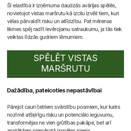
Šī elastība ir izņēmuma daudzās avārijas spēlēs,
novietojot vistas maršrutu kā izcilu izvēli tiem, kuri
vēlas pārvaldīt risku un atlīdzību. Pat mērenas
likmes spēj radīt ievērojamu satraukumu, ja tās tiek
veiktas līdzās gudriem lēmumiem.
SPĒLĒT VISTAS
MARŠRUTU
Dažādība, pateicoties nepastāvībai
Pārejot cauri četriem svārstību posmiem, kur katrs
nozīmē atšķirīgu risku un potenciālo ieguvumu,
transformējas ne vien grūtības pakāpe, bet arī
apstākļiem piemērotā izspēles pieeja.