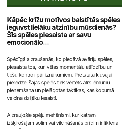
Kāpēc krīžu motīvos balstītās spēles
ieguvst lielāku atzinību mūsdienās?
Šīs spēles piesaista ar savu
emocionālo...
Spēcīgā aizraušanās, ko piedāvā avāriju spēles,
piesaista tos, kuri vēlas momentālu atlīdzību un
tiešu kontroli pār iznākumiem. Pretstatā klusajai
pieredzei šajās spēlēs tiek vērtēts ātrs lēmumu
pieņemšana un pielāgotas taktikas, kas kopumā
veicina dziļāku iesaisti.
Aizraujošie spēļu mehānismi, kur katram
izšķirošajam solim vai vilcināšanās brīdim ir likteņa