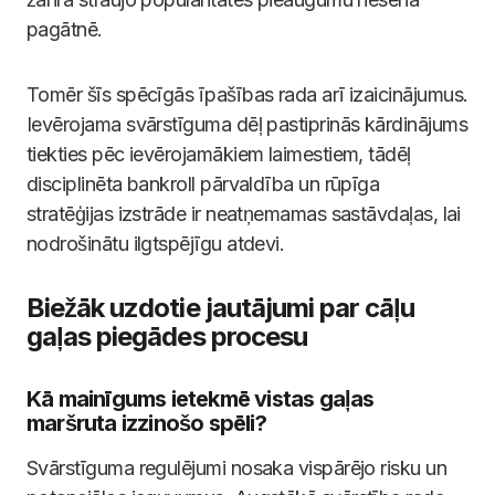
pagātnē.
Tomēr šīs spēcīgās īpašības rada arī izaicinājumus.
Ievērojama svārstīguma dēļ pastiprinās kārdinājums
tiekties pēc ievērojamākiem laimestiem, tādēļ
disciplinēta bankroll pārvaldība un rūpīga
stratēģijas izstrāde ir neatņemamas sastāvdaļas, lai
nodrošinātu ilgtspējīgu atdevi.
Biežāk uzdotie jautājumi par cāļu
gaļas piegādes procesu
Kā mainīgums ietekmē vistas gaļas
maršruta izzinošo spēli?
Svārstīguma regulējumi nosaka vispārējo risku un