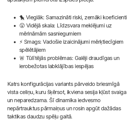
🐤 Vieglāk: Samazināti riski, zemāki koeficienti
😮 Vidējā skala: Līdzsvara meklējumi uz
mērināmām sasniegumiem
⚡ Smags: Vadošie izaicinājumi mērķtiecīgiem
spēlētājiem
🚨 Tūlītējās problēmas: Galēji draudīgas un
ierobežotas labklājības iespējas
Katrs konfigurācijas variants pārveido briesmīgā
vista celiņu, kuru šķērsot, ikviena sesija kļūst svaiga
un neparedzama. Šī dinamika iedvesmo
nepārtrauktus pārmaiņus un rosin apgūt dažādas
taktikas daudzu spēļu gaitā.