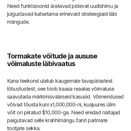
Need funktsioonid äratavad pidevat uudishimu ja
julgustavad katsetama erinevaid strateegiaid läbi
mängude.
Tormakate võitude ja aususe
võimaluste läbivaatus
Kana teekond ulatub kaugemale tavapärastest
lõbustustest; see toob kaasa reaalse võimaluse
saavutada märkimisväärseid kasusid. Võimendused
võivad tõusta kuni x1,000,000-ni, kusjuures ülim
võit on piiratud $10,000-ga. Need eredad näitajad
paigutavad selle krahhimängu žanri parimate
tootjate sekka.