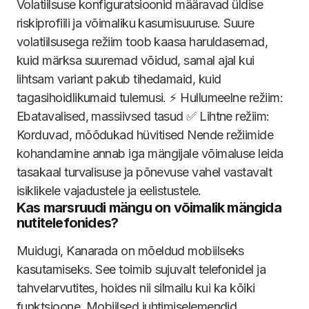
Volatiilsuse konfiguratsioonid määravad üldise
riskiprofiili ja võimaliku kasumisuuruse. Suure
volatiilsusega režiim toob kaasa haruldasemad,
kuid märksa suuremad võidud, samal ajal kui
lihtsam variant pakub tihedamaid, kuid
tagasihoidlikumaid tulemusi. ⚡ Hullumeelne režiim:
Ebatavalised, massiivsed tasud ✅ Lihtne režiim:
Korduvad, mõõdukad hüvitised Nende režiimide
kohandamine annab iga mängijale võimaluse leida
tasakaal turvalisuse ja põnevuse vahel vastavalt
isiklikele vajadustele ja eelistustele.
Kas marsruudi mängu on võimalik mängida
nutitelefonides?
Muidugi, Kanarada on mõeldud mobiilseks
kasutamiseks. See toimib sujuvalt telefonidel ja
tahvelarvutites, hoides nii silmailu kui ka kõiki
funktsioone. Mobiilsed juhtimiselemendid