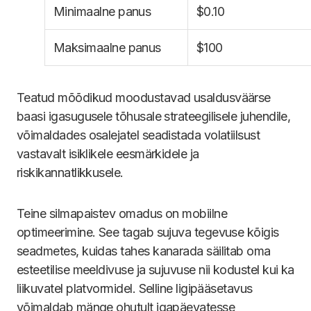
Minimaalne panus
$0.10
Maksimaalne panus
$100
Teatud mõõdikud moodustavad usaldusväärse
baasi igasugusele tõhusale strateegilisele juhendile,
võimaldades osalejatel seadistada volatiilsust
vastavalt isiklikele eesmärkidele ja
riskikannatlikkusele.
Teine silmapaistev omadus on mobiilne
optimeerimine. See tagab sujuva tegevuse kõigis
seadmetes, kuidas tahes kanarada säilitab oma
esteetilise meeldivuse ja sujuvuse nii kodustel kui ka
liikuvatel platvormidel. Selline ligipääsetavus
võimaldab mänge ohutult igapäevatesse