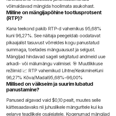
võimaldavad mängida hoolimata asukohast.
Milline on mängijapõhine tootlusprotsent
(RTP)?
Kana teekond pakib RTP-d vahemikus 95,68%
kuni 96,27%. See näitaja peegeldab oodatavat
pikaajalist tasuvust võrreldes kogu panustatud
summaga, toetades mänguausust ja selgust.
Mängijad hindavad sageli selgitatud andmeid uue
arkadi- või mälumängu valimisel. 🎯 Muutlikkuse
režiimid 📈 RTP vahemikud Lihtne/KeskmineKuni
96,27% Kõva/Madal95,68%–96,00%
Millised on väikseim ja suurim lubatud
panustamine?
Panused algavad vaid $0,10 pealt, muutes selle
kättesaadavaks nii juhuslikele mänguritele kui ka
eelarve teadlikele osalejatele. Kogenumad mängijad