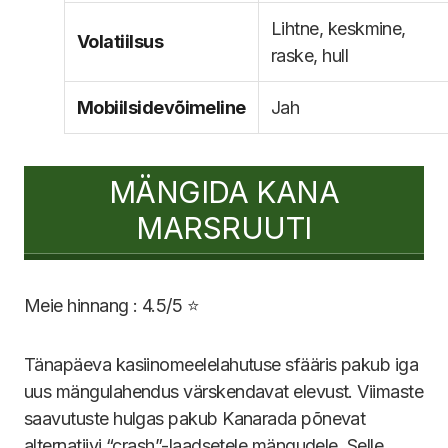
Lihtne, keskmine,
Volatiilsus
raske, hull
Mobiilsidevõimeline
Jah
MÄNGIDA KANA
MARSRUUTI
Meie hinnang : 4.5/5 ⭐
Tänapäeva kasiinomeelelahutuse sfääris pakub iga
uus mängulahendus värskendavat elevust. Viimaste
saavutuste hulgas pakub Kanarada põnevat
alternatiivi “crash”-laadsetele mängudele. Selle