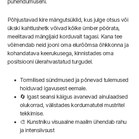
pühendumuseni.
Põhjustavad kire mängutsüklid, kus julge otsus või
ükski kahtlushetk võivad kõike ümber pöörata,
meelitavad mängijaid korduvalt tagasi. Kana tee
võimendab neid jooni oma elurõõmsa õhkkonna ja
kohandatava keerukusega, kinnistades oma
positsiooni ülerahvastatud turgudel.
Tormilised sündmused ja põnevad tulemused
hoiduvad igavusest eemale.
🔄 Igast seansi käigus avanevad ainulaadsed
olukorrad, välistades kordumatutel mustritel
tekkimise.
🎨 Kunstniku visuaalne maailm ühendab rahu
ja intensiivsust