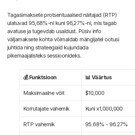
Tagasimaksete protsentuaalsed näitajad (RTP)
ulatuvad 95,68%-ni kuni 96,27%-ni, mis tagab
avatuse ja tugevdab usaldust. Püsiv info
väljamaksete kohta võimaldab mängijatel ootusi
juhtida ning strateegiaid kujundada
pikemaajalisteks sessioonideks.
💰 Funktsioon
📊 Väärtus
Maksimaalne võit
$10,000
Korrutajate vahemik
Kuni x1,000,000
RTP vahemik
95.68% - 96.27%