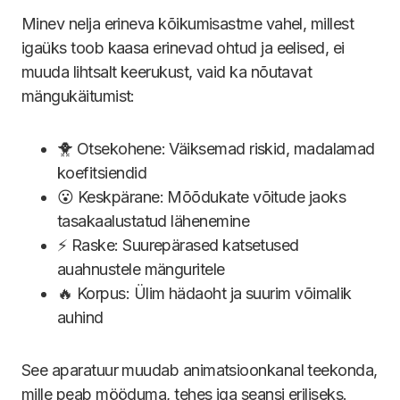
Minev nelja erineva kõikumisastme vahel, millest
igaüks toob kaasa erinevad ohtud ja eelised, ei
muuda lihtsalt keerukust, vaid ka nõutavat
mängukäitumist:
🐥 Otsekohene: Väiksemad riskid, madalamad
koefitsiendid
😮 Keskpärane: Mõõdukate võitude jaoks
tasakaalustatud lähenemine
⚡ Raske: Suurepärased katsetused
auahnustele mänguritele
🔥 Korpus: Ülim hädaoht ja suurim võimalik
auhind
See aparatuur muudab animatsioonkanal teekonda,
mille peab mööduma, tehes iga seansi eriliseks.