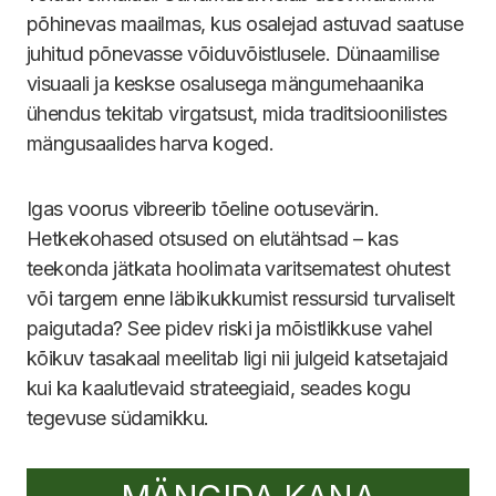
põhinevas maailmas, kus osalejad astuvad saatuse
juhitud põnevasse võiduvõistlusele. Dünaamilise
visuaali ja keskse osalusega mängumehaanika
ühendus tekitab virgatsust, mida traditsioonilistes
mängusaalides harva koged.
Igas voorus vibreerib tõeline ootusevärin.
Hetkekohased otsused on elutähtsad – kas
teekonda jätkata hoolimata varitsematest ohutest
või targem enne läbikukkumist ressursid turvaliselt
paigutada? See pidev riski ja mõistlikkuse vahel
kõikuv tasakaal meelitab ligi nii julgeid katsetajaid
kui ka kaalutlevaid strateegiaid, seades kogu
tegevuse südamikku.