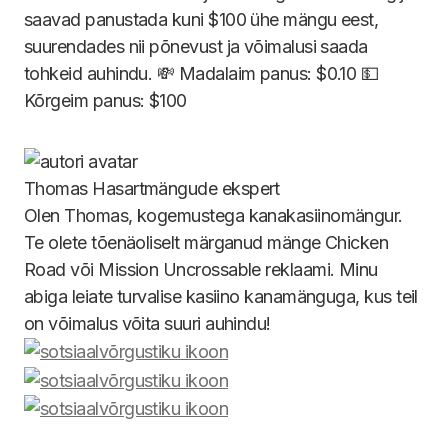
saavad panustada kuni $100 ühe mängu eest,
suurendades nii põnevust ja võimalusi saada
tohkeid auhindu. 💸 Madalaim panus: $0.10 💵
Kõrgeim panus: $100
Thomas
Hasartmängude ekspert
Olen Thomas, kogemustega kanakasiinomängur.
Te olete tõenäoliselt märganud mänge Chicken
Road või Mission Uncrossable reklaami. Minu
abiga leiate turvalise kasiino kanamänguga, kus teil
on võimalus võita suuri auhindu!