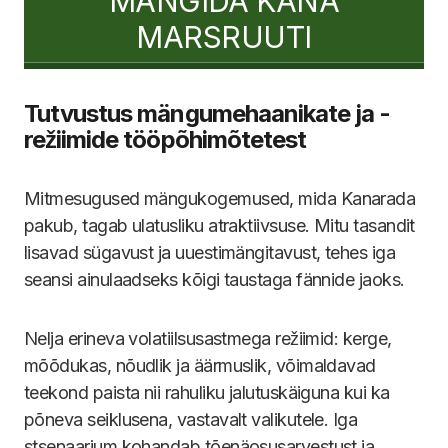
MÄNGIDA KANA
MARSRUUTI
Tutvustus mängumehaanikate ja -
režiimide tööpõhimõtetest
Mitmesugused mängukogemused, mida Kanarada
pakub, tagab ulatusliku atraktiivsuse. Mitu tasandit
lisavad sügavust ja uuestimängitavust, tehes iga
seansi ainulaadseks kõigi taustaga fännide jaoks.
Nelja erineva volatiilsusastmega režiimid: kerge,
mõõdukas, nõudlik ja äärmuslik, võimaldavad
teekond paista nii rahuliku jalutuskäiguna kui ka
põneva seiklusena, vastavalt valikutele. Iga
stsenaarium kohandab tõenäosusarvestust ja