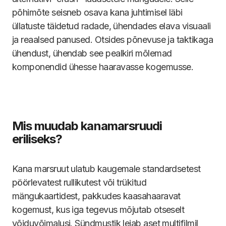
põhimõte seisneb osava kana juhtimisel läbi
üllatuste täidetud radade, ühendades elava visuaali
ja reaalsed panused. Otsides põnevuse ja taktikaga
ühendust, ühendab see pealkiri mõlemad
komponendid ühesse haaravasse kogemusse.
Mis muudab kanamarsruudi
eriliseks?
Kana marsruut ulatub kaugemale standardsetest
pöörlevatest rullikutest või trükitud
mängukaartidest, pakkudes kaasahaaravat
kogemust, kus iga tegevus mõjutab otseselt
võiduvõimalusi. Sündmustik leiab aset multifilmil