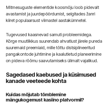
Mitmesuguste elementide koosmõju loob pidevalt
avastamist ja juurdepöördumist, selgitades žanri
kiiret populaarsust viimastel aastakümnetel.
Tugevused kaasnevad samuti probleemidega.
Kõrge muutlikkus suurendab ahvatlust järele pureda
suuremaid preemiaid, mille tõttu distsiplineeritud
pangakontode juhtimine ja kaalutletud planeerimine
on pideva rõõmu saavutamiseks ülimalt vajalikud.
Sagedased kaebused ja küsimused
kanade veeteede kohta
Kuidas mõjutab tõmblemine
mängukogemust kasiino platvormil?