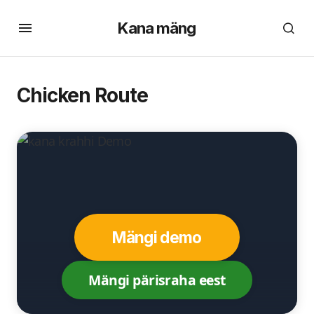
Kana mäng
Chicken Route
Mängi demo
Mängi pärisraha eest