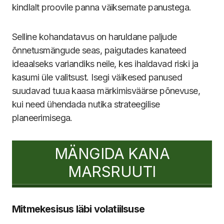
kindlalt proovile panna väiksemate panustega.
Selline kohandatavus on haruldane paljude
õnnetusmängude seas, paigutades kanateed
ideaalseks variandiks neile, kes ihaldavad riski ja
kasumi üle valitsust. Isegi väikesed panused
suudavad tuua kaasa märkimisväärse põnevuse,
kui need ühendada nutika strateegilise
planeerimisega.
MÄNGIDA KANA
MARSRUUTI
Mitmekesisus läbi volatiilsuse