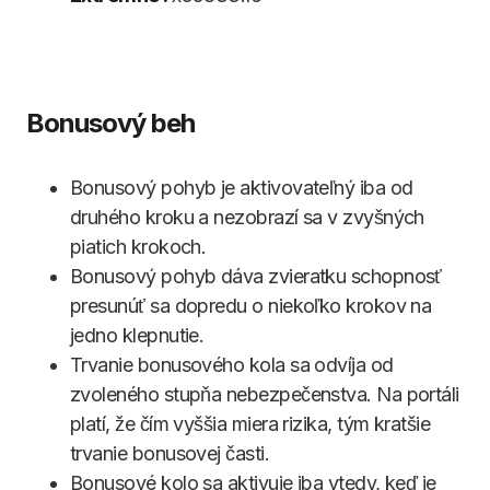
Bonusový beh
Bonusový pohyb je aktivovateľný iba od
druhého kroku a nezobrazí sa v zvyšných
piatich krokoch.
Bonusový pohyb dáva zvieratku schopnosť
presunúť sa dopredu o niekoľko krokov na
jedno klepnutie.
Trvanie bonusového kola sa odvíja od
zvoleného stupňa nebezpečenstva. Na portáli
platí, že čím vyššia miera rizika, tým kratšie
trvanie bonusovej časti.
Bonusové kolo sa aktivuje iba vtedy, keď je