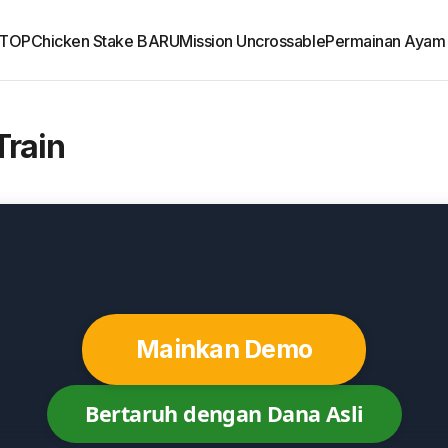
 TOP
Chicken Stake BARU
Mission Uncrossable
Permainan Ayam 
Train
Mainkan Demo
Bertaruh dengan Dana Asli