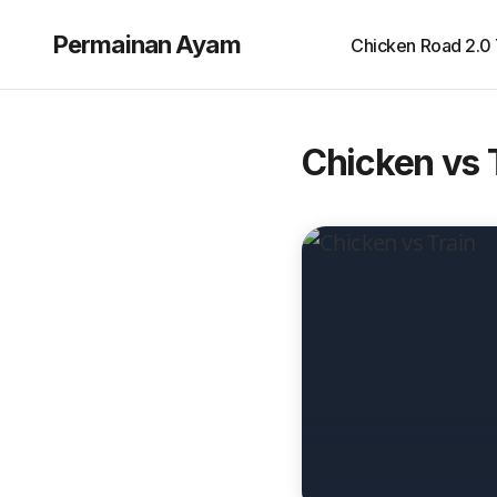
Permainan Ayam
Chicken Road 2.0
Chicken vs 