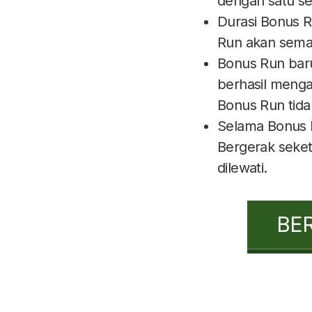
dengan satu s
Durasi Bonus R
Run akan semaki
Bonus Run baru
berhasil menga
Bonus Run tida
Selama Bonus R
Bergerak seket
dilewati.
BE