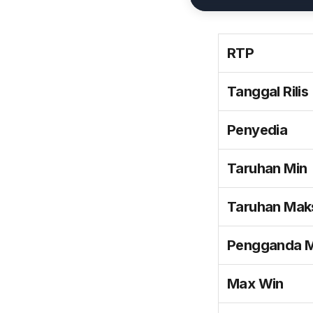
RTP
Tanggal Rilis
Penyedia
Taruhan Min
Taruhan Mak
Pengganda 
Max Win