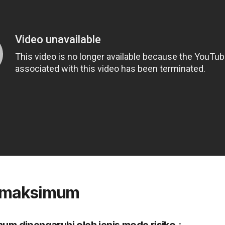
 maksimum