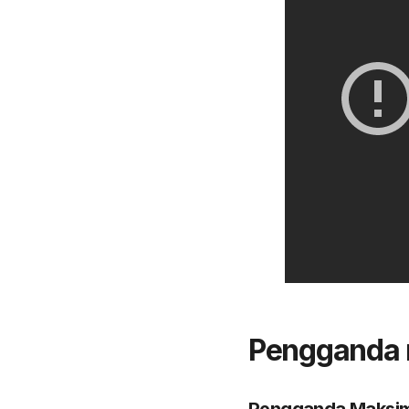
Pengganda