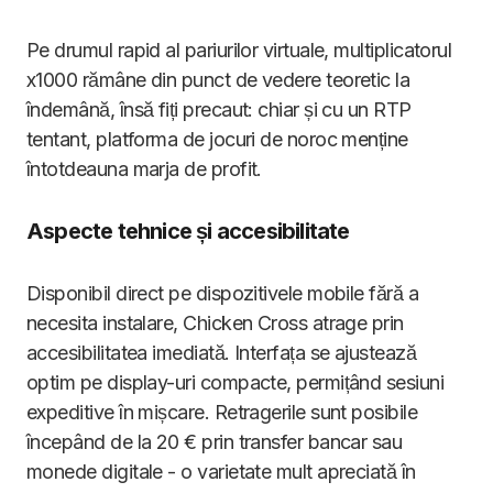
Pe drumul rapid al pariurilor virtuale, multiplicatorul
x1000 rămâne din punct de vedere teoretic la
îndemână, însă fiți precaut: chiar și cu un RTP
tentant, platforma de jocuri de noroc menține
întotdeauna marja de profit.
Aspecte tehnice și accesibilitate
Disponibil direct pe dispozitivele mobile fără a
necesita instalare, Chicken Cross atrage prin
accesibilitatea imediată. Interfața se ajustează
optim pe display-uri compacte, permițând sesiuni
expeditive în mișcare. Retragerile sunt posibile
începând de la 20 € prin transfer bancar sau
monede digitale - o varietate mult apreciată în