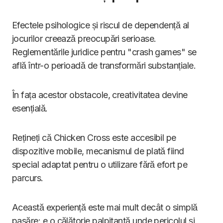
Efectele psihologice și riscul de dependență al
jocurilor creează preocupări serioase.
Reglementările juridice pentru "crash games" se
află într-o perioadă de transformări substanțiale.
În fața acestor obstacole, creativitatea devine
esențială.
Rețineți că Chicken Cross este accesibil pe
dispozitive mobile, mecanismul de plată fiind
special adaptat pentru o utilizare fără efort pe
parcurs.
Această experiență este mai mult decât o simplă
pasăre: e o călătorie palpitantă unde pericolul și