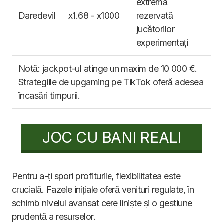
extremă
Daredevil
x1.68 - x1000
rezervată
jucătorilor
experimentați
Notă: jackpot-ul atinge un maxim de 10 000 €.
Strategiile de upgaming pe TikTok oferă adesea
încasări timpurii.
JOC CU BANI REALI
Pentru a-ți spori profiturile, flexibilitatea este
crucială. Fazele inițiale oferă venituri regulate, în
schimb nivelul avansat cere liniște și o gestiune
prudentă a resurselor.