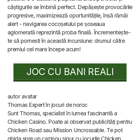
câștigurile se îmbină perfect. Depășește provocările
progresive, maximizează oportunitățile, însă rămâi
alert - navigarea cocoșelului pe șoseaua
aglomerată reprezintă proba finală. Încrementește-
te să pornesti în această incursiune: drumul către
premiul cel mare începe acum!
JOC CU BANI REALI
Thomas
Expert în jocuri de noroc
Sunt Thomas, specialist în lumea fascinantă a
Chicken Casino. Poate ai observat publicități pentru
Chicken Road sau Mission Uncrossable. Te pot
ghida spre un cazinou sigur cu jocurile Chicken,