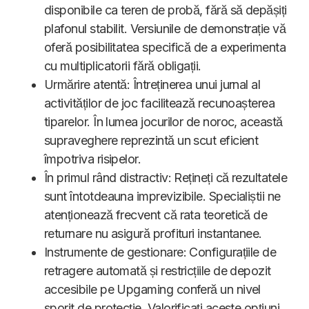
disponibile ca teren de probă, fără să depășiți
plafonul stabilit. Versiunile de demonstrație vă
oferă posibilitatea specifică de a experimenta
cu multiplicatorii fără obligații.
Urmărire atentă: Întreținerea unui jurnal al
activităților de joc facilitează recunoașterea
tiparelor. În lumea jocurilor de noroc, această
supraveghere reprezintă un scut eficient
împotriva risipelor.
În primul rând distractiv: Rețineți că rezultatele
sunt întotdeauna imprevizibile. Specialiștii ne
atenționează frecvent că rata teoretică de
returnare nu asigură profituri instantanee.
Instrumente de gestionare: Configurațiile de
retragere automată și restricțiile de depozit
accesibile pe Upgaming conferă un nivel
sporit de protecție. Valorificați aceste opțiuni