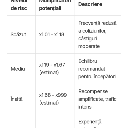
Nivelul
Multiplicatori
Descriere
de risc
potențiali
Frecvență redusă
a coliziunilor,
Scăzut
x1.01 - x1.18
câștiguri
moderate
Echilibru
x1.19 - x1.67
Mediu
recomandat
(estimat)
pentru începători
Recompense
x1.68 - x999
Înaltă
amplificate, trafic
(estimat)
intens
Experiență