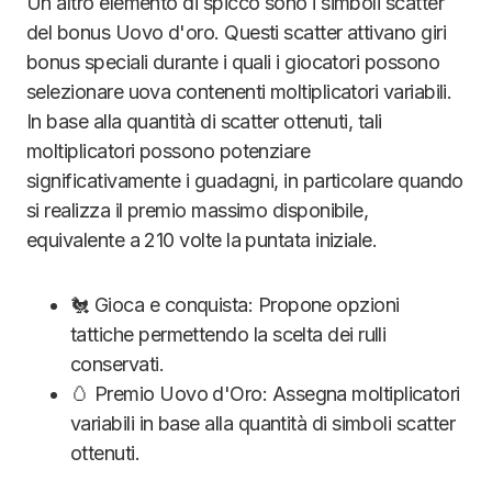
Un altro elemento di spicco sono i simboli scatter
del bonus Uovo d'oro. Questi scatter attivano giri
bonus speciali durante i quali i giocatori possono
selezionare uova contenenti moltiplicatori variabili.
In base alla quantità di scatter ottenuti, tali
moltiplicatori possono potenziare
significativamente i guadagni, in particolare quando
si realizza il premio massimo disponibile,
equivalente a 210 volte la puntata iniziale.
🐔 Gioca e conquista: Propone opzioni
tattiche permettendo la scelta dei rulli
conservati.
🥚 Premio Uovo d'Oro: Assegna moltiplicatori
variabili in base alla quantità di simboli scatter
ottenuti.