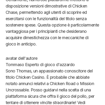
disposizione versioni dimostrative di Chicken
Chase, permettendo agli utenti di scoprire ed
esercitarsi con le funzionalità del titolo senza
sostenere spese. Questa opzione è particolarmente
vantaggiosa per i principianti che desiderano
acquisire dimestichezza con le meccaniche di
gioco in anticipo.
Tommaso
Esperto di gioco d'azzardo
Sono Thomas, un appassionato conoscitore del
titolo Chicken Casino. È probabile che abbiate
notato annunci relativi a Chicken Road o Mission
Uncrossable. Posso guidarvi nella scelta di una
piattaforma sicura che offra il gioco del pollo, per
tentare di ottenere vincite straordinarie! Vedi