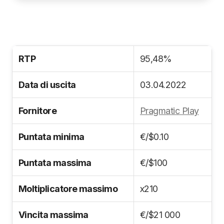
RTP
95,48%
Data di uscita
03.04.2022
Fornitore
Pragmatic Play
Puntata minima
€/$0.10
Puntata massima
€/$100
Moltiplicatore massimo
x210
Vincita massima
€/$21 000