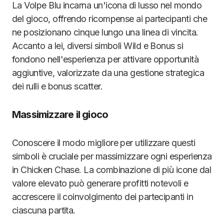
La Volpe Blu incarna un'icona di lusso nel mondo
del gioco, offrendo ricompense ai partecipanti che
ne posizionano cinque lungo una linea di vincita.
Accanto a lei, diversi simboli Wild e Bonus si
fondono nell'esperienza per attivare opportunità
aggiuntive, valorizzate da una gestione strategica
dei rulli e bonus scatter.
Massimizzare il gioco
Conoscere il modo migliore per utilizzare questi
simboli è cruciale per massimizzare ogni esperienza
in Chicken Chase. La combinazione di più icone dal
valore elevato può generare profitti notevoli e
accrescere il coinvolgimento dei partecipanti in
ciascuna partita.