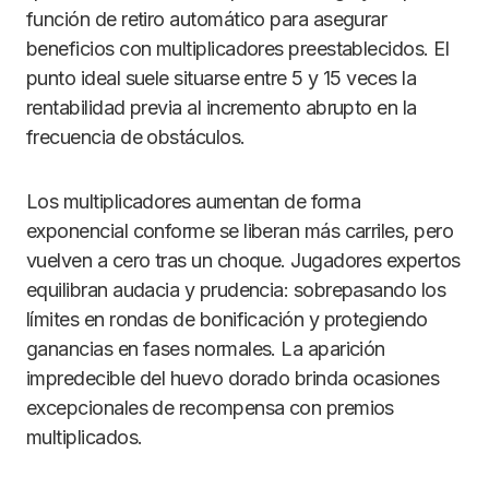
función de retiro automático para asegurar
beneficios con multiplicadores preestablecidos. El
punto ideal suele situarse entre 5 y 15 veces la
rentabilidad previa al incremento abrupto en la
frecuencia de obstáculos.
Los multiplicadores aumentan de forma
exponencial conforme se liberan más carriles, pero
vuelven a cero tras un choque. Jugadores expertos
equilibran audacia y prudencia: sobrepasando los
límites en rondas de bonificación y protegiendo
ganancias en fases normales. La aparición
impredecible del huevo dorado brinda ocasiones
excepcionales de recompensa con premios
multiplicados.