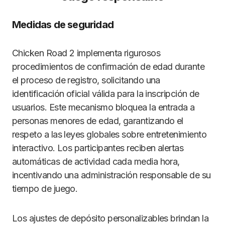
Medidas de seguridad
Chicken Road 2 implementa rigurosos
procedimientos de confirmación de edad durante
el proceso de registro, solicitando una
identificación oficial válida para la inscripción de
usuarios. Este mecanismo bloquea la entrada a
personas menores de edad, garantizando el
respeto a las leyes globales sobre entretenimiento
interactivo. Los participantes reciben alertas
automáticas de actividad cada media hora,
incentivando una administración responsable de su
tiempo de juego.
Los ajustes de depósito personalizables brindan la