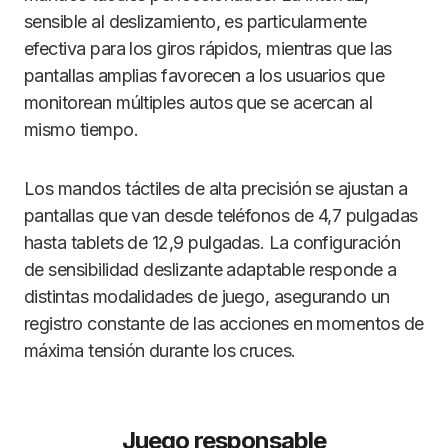
sensible al deslizamiento, es particularmente
efectiva para los giros rápidos, mientras que las
pantallas amplias favorecen a los usuarios que
monitorean múltiples autos que se acercan al
mismo tiempo.
Los mandos táctiles de alta precisión se ajustan a
pantallas que van desde teléfonos de 4,7 pulgadas
hasta tablets de 12,9 pulgadas. La configuración
de sensibilidad deslizante adaptable responde a
distintas modalidades de juego, asegurando un
registro constante de las acciones en momentos de
máxima tensión durante los cruces.
Juego responsable