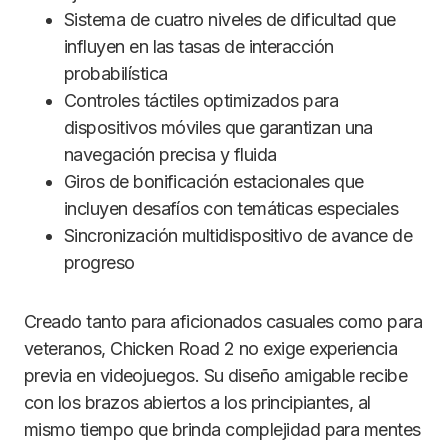
Sistema de cuatro niveles de dificultad que
influyen en las tasas de interacción
probabilística
Controles táctiles optimizados para
dispositivos móviles que garantizan una
navegación precisa y fluida
Giros de bonificación estacionales que
incluyen desafíos con temáticas especiales
Sincronización multidispositivo de avance de
progreso
Creado tanto para aficionados casuales como para
veteranos, Chicken Road 2 no exige experiencia
previa en videojuegos. Su diseño amigable recibe
con los brazos abiertos a los principiantes, al
mismo tiempo que brinda complejidad para mentes