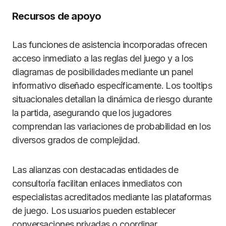
Recursos de apoyo
Las funciones de asistencia incorporadas ofrecen
acceso inmediato a las reglas del juego y a los
diagramas de posibilidades mediante un panel
informativo diseñado específicamente. Los tooltips
situacionales detallan la dinámica de riesgo durante
la partida, asegurando que los jugadores
comprendan las variaciones de probabilidad en los
diversos grados de complejidad.
Las alianzas con destacadas entidades de
consultoría facilitan enlaces inmediatos con
especialistas acreditados mediante las plataformas
de juego. Los usuarios pueden establecer
conversaciones privadas o coordinar