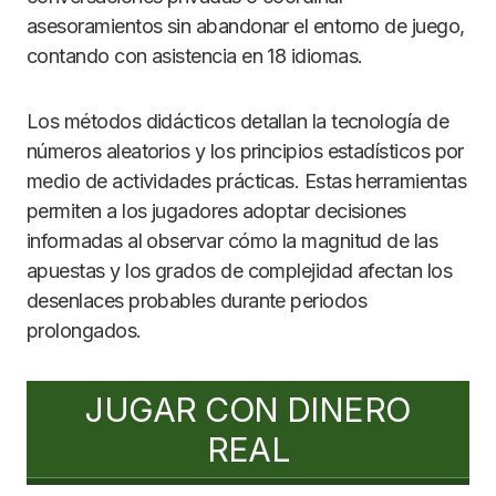
asesoramientos sin abandonar el entorno de juego,
contando con asistencia en 18 idiomas.
Los métodos didácticos detallan la tecnología de
números aleatorios y los principios estadísticos por
medio de actividades prácticas. Estas herramientas
permiten a los jugadores adoptar decisiones
informadas al observar cómo la magnitud de las
apuestas y los grados de complejidad afectan los
desenlaces probables durante periodos
prolongados.
JUGAR CON DINERO
REAL