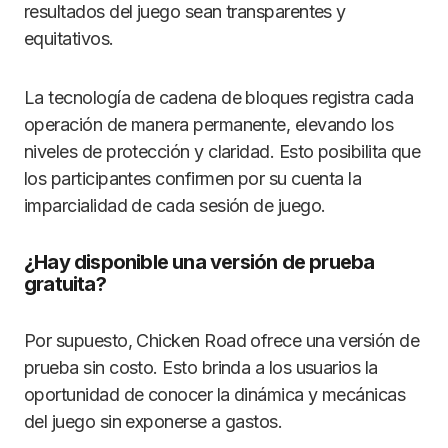
resultados del juego sean transparentes y
equitativos.
La tecnología de cadena de bloques registra cada
operación de manera permanente, elevando los
niveles de protección y claridad. Esto posibilita que
los participantes confirmen por su cuenta la
imparcialidad de cada sesión de juego.
¿Hay disponible una versión de prueba
gratuita?
Por supuesto, Chicken Road ofrece una versión de
prueba sin costo. Esto brinda a los usuarios la
oportunidad de conocer la dinámica y mecánicas
del juego sin exponerse a gastos.