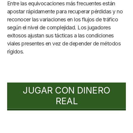
Entre las equivocaciones más frecuentes están
apostar rápidamente para recuperar pérdidas y no
reconocer las variaciones en los flujos de tráfico
según el nivel de complejidad. Los jugadores
exitosos ajustan sus tácticas a las condiciones
viales presentes en vez de depender de métodos
rígidos.
JUGAR CON DINERO
REAL