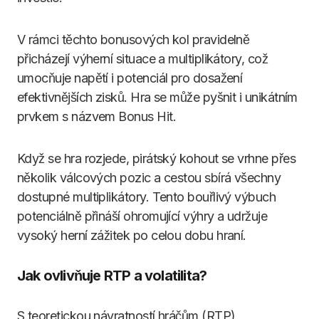
V rámci těchto bonusových kol pravidelně
přicházejí výherní situace a multiplikátory, což
umocňuje napětí i potenciál pro dosažení
efektivnějších zisků. Hra se může pyšnit i unikátním
prvkem s názvem Bonus Hit.
Když se hra rozjede, pirátský kohout se vrhne přes
několik válcových pozic a cestou sbírá všechny
dostupné multiplikátory. Tento bouřlivý výbuch
potenciálně přináší ohromující výhry a udržuje
vysoký herní zážitek po celou dobu hraní.
Jak ovlivňuje RTP a volatilita?
S teoretickou návratností hráčům (RTP)