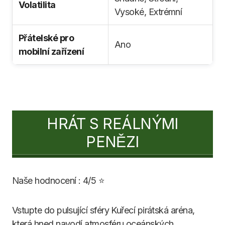
Volatilita
Vysoké, Extrémní
Přátelské pro
Ano
mobilní zařízení
HRÁT S REÁLNÝMI
PENĚZI
Naše hodnocení : 4/5 ⭐
Vstupte do pulsující sféry Kuřecí pirátská aréna,
která hned navodí atmosféru oceánských