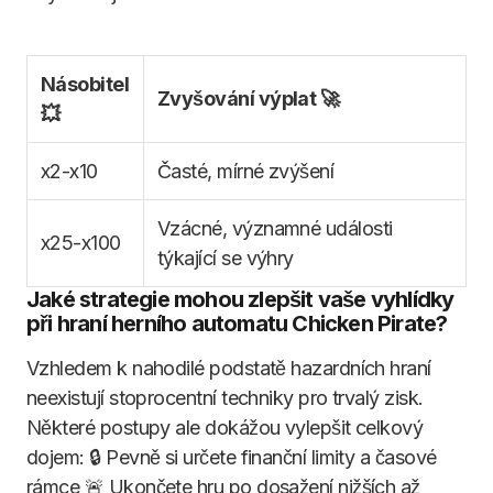
Násobitel
Zvyšování výplat 🚀
💥
x2-x10
Časté, mírné zvýšení
Vzácné, významné události
x25-x100
týkající se výhry
Jaké strategie mohou zlepšit vaše vyhlídky
při hraní herního automatu Chicken Pirate?
Vzhledem k nahodilé podstatě hazardních hraní
neexistují stoprocentní techniky pro trvalý zisk.
Některé postupy ale dokážou vylepšit celkový
dojem: 🔒 Pevně si určete finanční limity a časové
rámce 🚨 Ukončete hru po dosažení nižších až