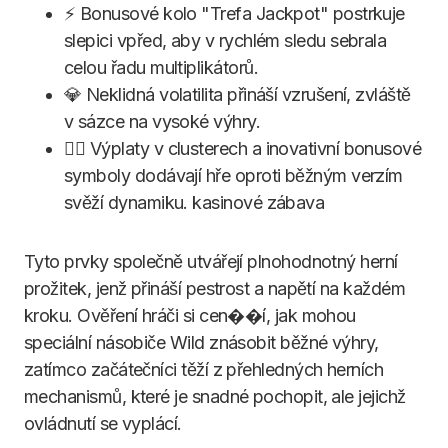
⚡ Bonusové kolo "Trefa Jackpot" postrkuje
slepici vpřed, aby v rychlém sledu sebrala
celou řadu multiplikátorů.
💎 Neklidná volatilita přináší vzrušení, zvláště
v sázce na vysoké výhry.
🏴‍☠️ Výplaty v clusterech a inovativní bonusové
symboly dodávají hře oproti běžným verzím
svěží dynamiku. kasinové zábava
Tyto prvky společně utvářejí plnohodnotný herní
prožitek, jenž přináší pestrost a napětí na každém
kroku. Ověření hráči si cen��í, jak mohou
speciální násobiče Wild znásobit běžné výhry,
zatímco začátečníci těží z přehledných herních
mechanismů, které je snadné pochopit, ale jejichž
ovládnutí se vyplácí.