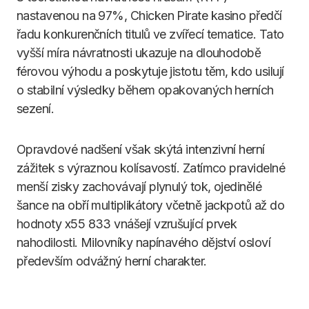
nastavenou na 97%, Chicken Pirate kasino předčí
řadu konkurenčních titulů ve zvířecí tematice. Tato
vyšší míra návratnosti ukazuje na dlouhodobě
férovou výhodu a poskytuje jistotu těm, kdo usilují
o stabilní výsledky během opakovaných herních
sezení.
Opravdové nadšení však skýtá intenzivní herní
zážitek s výraznou kolísavostí. Zatímco pravidelné
menší zisky zachovávají plynulý tok, ojedinělé
šance na obří multiplikátory včetně jackpotů až do
hodnoty x55 833 vnášejí vzrušující prvek
nahodilosti. Milovníky napínavého dějství osloví
především odvážný herní charakter.