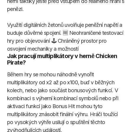
herní taktiky ještě před vstupem do reálného hraní s
penězi.
Využití digitálních žetonů uvolňuje peněžní napětí a
buduje důvěrné spojení. 🆓 Neohraničené testovací
hry pro objevování 🕹 Chráněný prostor pro
osvojení mechaniky a možností
Jak pracují multiplikátory v herně Chicken
Pirate?
Během hry se mohou náhodně vynořit
multiplikátory od x2 až po x100, buď v běžných
kolech, nebo jako součást bonusových funkcí. V
kombinaci s výherní kombinací symbolů nebo při
aktivaci funkcí jako Bonus Hit mohou tyto
multiplikátory znásobit finální výhru. Hráči toužící
po vysokých výhře usilují o spuštění těchto
zvýhodňujících událostí.