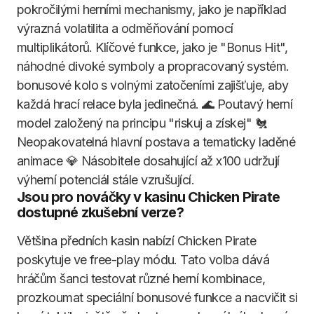
pokročilými herními mechanismy, jako je například
výrazná volatilita a odměňování pomocí
multiplikátorů. Klíčové funkce, jako je "Bonus Hit",
náhodné divoké symboly a propracovaný systém.
bonusové kolo s volnými zatočeními zajišťuje, aby
každá hrací relace byla jedinečná. 🌊 Poutavý herní
model založený na principu "riskuj a získej" 🐔
Neopakovatelná hlavní postava a tematicky laděné
animace 💎 Násobitele dosahující až x100 udržují
výherní potenciál stále vzrušující.
Jsou pro nováčky v kasinu Chicken Pirate
dostupné zkušební verze?
Většina předních kasin nabízí Chicken Pirate
poskytuje ve free-play módu. Tato volba dává
hráčům šanci testovat různé herní kombinace,
prozkoumat speciální bonusové funkce a nacvičit si